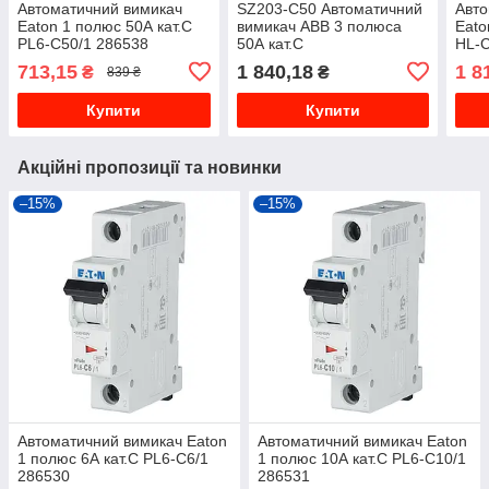
Автоматичний вимикач
SZ203-C50 Автоматичний
Авто
Eaton 1 полюс 50А кат.C
вимикач ABB 3 полюса
Eato
PL6-C50/1 286538
50А кат.C
HL-C
2CDS253025R0504
713,15
1 840,18
1 8
₴
₴
839 ₴
Купити
Купити
Акційні пропозиції та новинки
–15%
–15%
Автоматичний вимикач Eaton
Автоматичний вимикач Eaton
1 полюс 6А кат.C PL6-C6/1
1 полюс 10А кат.C PL6-C10/1
286530
286531