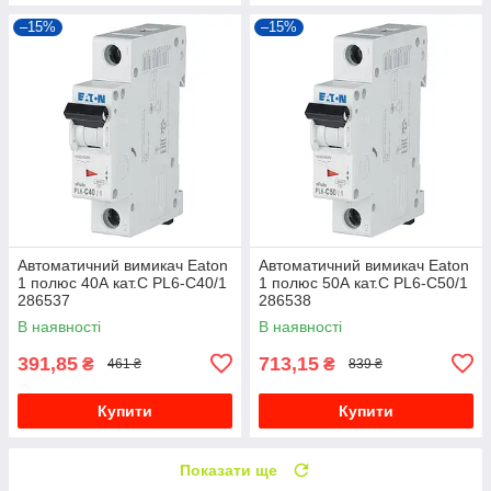
–15%
–15%
Автоматичний вимикач Eaton
Автоматичний вимикач Eaton
1 полюс 40А кат.C PL6-C40/1
1 полюс 50А кат.C PL6-C50/1
286537
286538
В наявності
В наявності
391,85
713,15
₴
₴
461 ₴
839 ₴
Купити
Купити
Показати ще