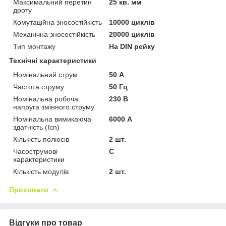
Максимальний перетин
25 кв. мм
дроту
Комутаційна зносостійкість
10000 циклів
Механічна зносостійкість
20000 циклів
Тип монтажу
На DIN рейку
Технічні характеристики
Номінальний струм
50 А
Частота струму
50 Гц
Номінальна робоча
230 В
напруга змінного струму
Номінальна вимикаюча
6000 А
здатність (Icn)
Кількість полюсів
2 шт.
Часострумові
C
характеристики
Кількість модулів
2 шт.
Приховати
Відгуки про товар