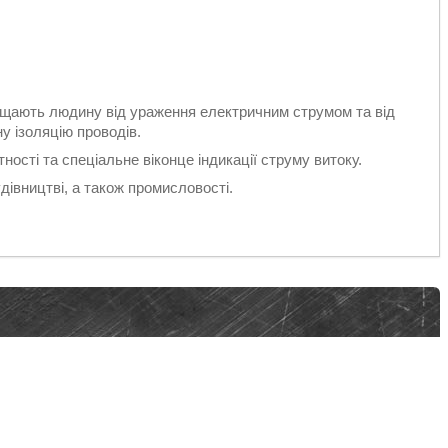
ищають людину від ураження електричним струмом та від
у ізоляцію проводів.
сті та спеціальне віконце індикації струму витоку.
івництві, а також промисловості.