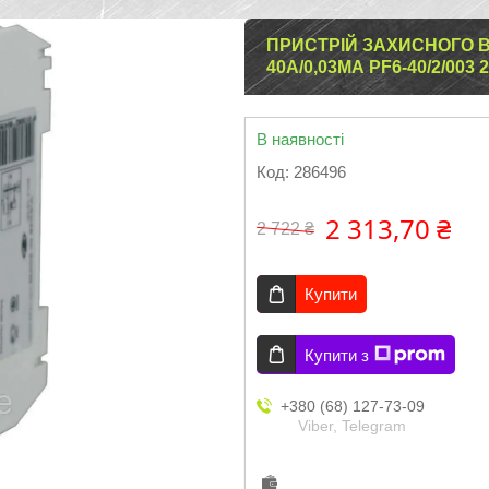
ПРИСТРІЙ ЗАХИСНОГО 
40А/0,03МА PF6-40/2/003 
В наявності
Код:
286496
2 313,70 ₴
2 722 ₴
Купити
Купити з
+380 (68) 127-73-09
Viber, Telegram