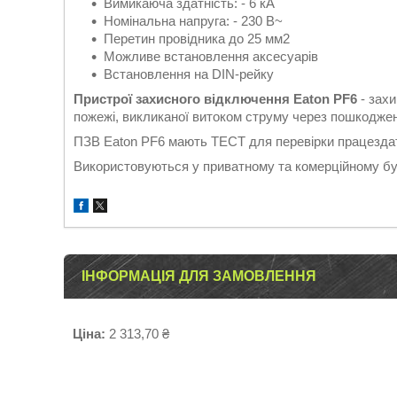
Вимикаюча здатність: - 6 кА
Номінальна напруга: - 230 В~
Перетин провідника до 25 мм2
Можливе встановлення аксесуарів
Встановлення на DIN-рейку
Пристрої захисного відключення Eaton PF6
- зах
пожежі, викликаної витоком струму через пошкоджен
ПЗВ Eaton PF6 мають ТЕСТ для перевірки працездатно
Використовуються у приватному та комерційному буд
ІНФОРМАЦІЯ ДЛЯ ЗАМОВЛЕННЯ
Ціна:
2 313,70 ₴