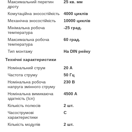
Максимальний перетин
25 кв. мм
дроту
Комутаційна зносостійкість
4000 циклів
Механічна зносостійкість
10000 циклів
Мінімальна робоча
-25 град.
температура
Максимальна робоча
60 град.
температура
Тип монтажу
На DIN рейку
Технічні характеристики
Номінальний струм
20 А
Частота струму
50 Гц
Номінальна робоча
230 В
напруга змінного струму
Номінальна вимикаюча
4500 А
здатність (Icn)
Кількість полюсів
2 шт.
Часострумові
C
характеристики
Кількість модулів
2 шт.