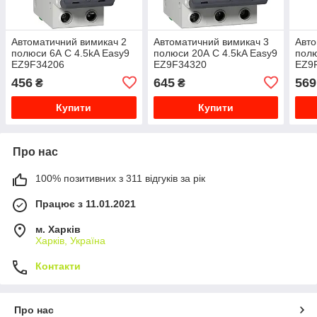
Автоматичний вимикач 2
Автоматичний вимикач 3
Авто
полюси 6А C 4.5kA Easy9
полюси 20А C 4.5kA Easy9
полю
EZ9F34206
EZ9F34320
EZ9
456
645
569
₴
₴
Купити
Купити
Про нас
100% позитивних з 311 відгуків за рік
Працює з 11.01.2021
м. Харків
Харків, Україна
Контакти
Про нас