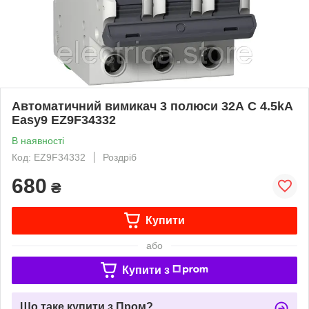
Автоматичний вимикач 3 полюси 32А C 4.5kA
Easy9 EZ9F34332
В наявності
Код: EZ9F34332
Роздріб
680
₴
Купити
або
Купити з
Що таке купити з Пром?