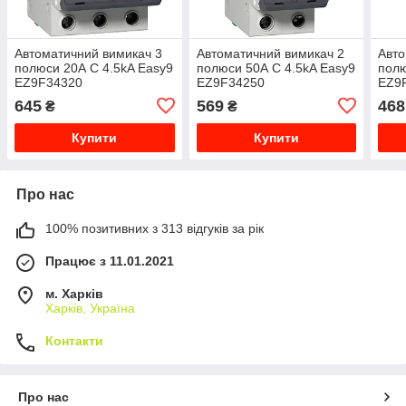
Автоматичний вимикач 3
Автоматичний вимикач 2
Авто
полюси 20А C 4.5kA Easy9
полюси 50А C 4.5kA Easy9
полю
EZ9F34320
EZ9F34250
EZ9
645
569
468
₴
₴
Купити
Купити
Про нас
100% позитивних з 313 відгуків за рік
Працює з 11.01.2021
м. Харків
Харків, Україна
Контакти
Про нас