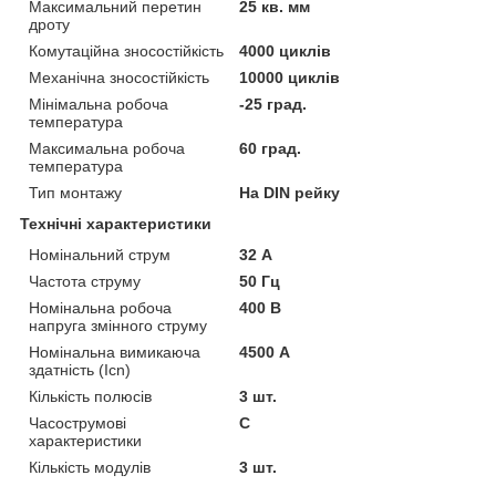
Максимальний перетин
25 кв. мм
дроту
Комутаційна зносостійкість
4000 циклів
Механічна зносостійкість
10000 циклів
Мінімальна робоча
-25 град.
температура
Максимальна робоча
60 град.
температура
Тип монтажу
На DIN рейку
Технічні характеристики
Номінальний струм
32 А
Частота струму
50 Гц
Номінальна робоча
400 В
напруга змінного струму
Номінальна вимикаюча
4500 А
здатність (Icn)
Кількість полюсів
3 шт.
Часострумові
C
характеристики
Кількість модулів
3 шт.