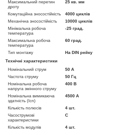
Максимальний перетин
25 кв. мм
дроту
Комутаційна зносостійкість
4000 циклів
Механічна зносостійкість
10000 циклів
Мінімальна робоча
-25 град.
температура
Максимальна робоча
60 град.
температура
Тип монтажу
На DIN рейку
Технічні характеристики
Номінальний струм
50 А
Частота струму
50 Гц
Номінальна робоча
400 В
напруга змінного струму
Номінальна вимикаюча
4500 А
здатність (Icn)
Кількість полюсів
4 шт.
Часострумові
C
характеристики
Кількість модулів
4 шт.