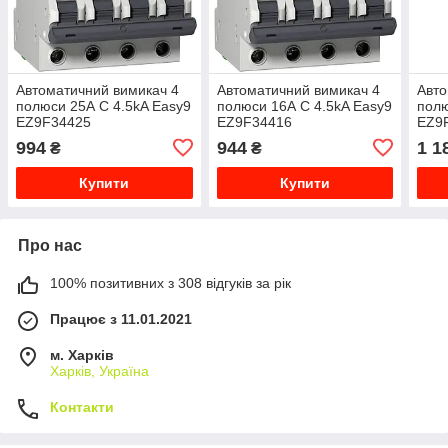
Автоматичний вимикач 4
Автоматичний вимикач 4
Авто
полюси 25А C 4.5kA Easy9
полюси 16А C 4.5kA Easy9
полю
EZ9F34425
EZ9F34416
EZ9
994
944
1 1
₴
₴
Купити
Купити
Про нас
100% позитивних з 308 відгуків за рік
Працює з 11.01.2021
м. Харків
Харків, Україна
Контакти