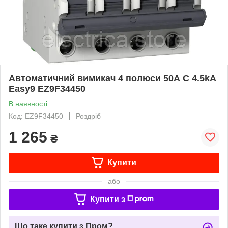
Автоматичний вимикач 4 полюси 50А C 4.5kA
Easy9 EZ9F34450
В наявності
Код: EZ9F34450
Роздріб
1 265
₴
Купити
або
Купити з
Що таке купити з Пром?