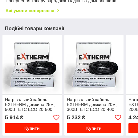
Повернення товару впродовж 14 днів за домовленістю
Всі умови повернення
Подібні товари компанії
Нагрівальний кабель
Нагрівальний кабель
Нагр
EXTHERM довжина 25м,
EXTHERM довжина 20м,
EXT
500Вт ETC ECO 20­-500
300Вт ETC ECO 20­-400
200В
5 914
5 232
4 2
₴
₴
Купити
Купити