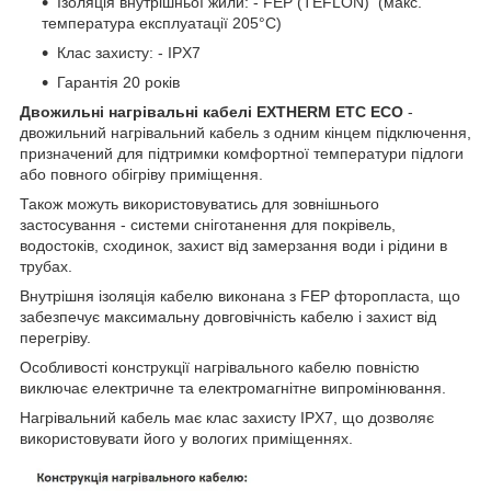
Ізоляція внутрішньої жили: - FEP (TEFLON) (макс.
температура експлуатації 205°С)
Клас захисту: - IPX7
Гарантія 20 років
Двожильні нагрівальні кабелі EXTHERM ЕТC
ЕСО
-
двожильний нагрівальний кабель з одним кінцем підключення,
призначений для підтримки комфортної температури підлоги
або повного обігріву приміщення.
Також можуть використовуватись для зовнішнього
застосування - системи сніготанення для покрівель,
водостоків, сходинок, захист від замерзання води і рідини в
трубах.
Внутрішня ізоляція кабелю виконана з FEP фторопласта, що
забезпечує максимальну довговічність кабелю і захист від
перегріву.
Особливості конструкції нагрівального кабелю повністю
виключає електричне та електромагнітне випромінювання.
Нагрівальний кабель має клас захисту IPX7, що дозволяє
використовувати його у вологих приміщеннях.