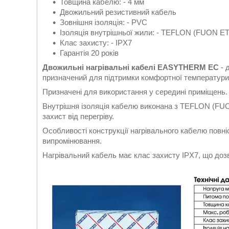
Товщина кабелю: - 4 мм
Двожильний резистивний кабель
Зовнішня ізоляція: - PVC
Ізоляція внутрішньої жили: - TEFLON (FUON E
Клас захисту: - IPX7
Гарантія 20 років
Двожильні нагрівальні кабелі EASYTHERM EC
- 
призначений для підтримки комфортної температури 
Призначені для використання у середині приміщень.
Внутрішня ізоляція кабелю виконана з TEFLON (FUO
захист від перегріву.
Особливості конструкції нагрівального кабелю повн
випромінювання.
Нагрівальний кабель має клас захисту IPX7, що доз