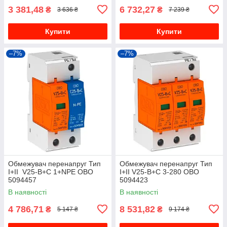
3 381,48
6 732,27
₴
₴
3 636 ₴
7 239 ₴
Купити
Купити
–7%
–7%
Обмежувач перенапруг Тип
Обмежувач перенапруг Тип
I+II V25-B+C 1+NPE OBO
I+II V25-B+C 3-280 OBO
5094457
5094423
В наявності
В наявності
4 786,71
8 531,82
₴
₴
5 147 ₴
9 174 ₴