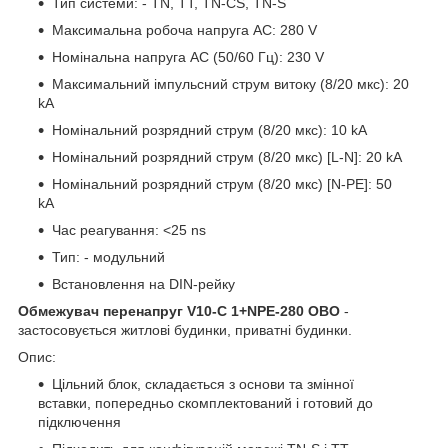
Тип системи: - TN, TT, TN-CS, TN-S
Максимальна робоча напруга AC: 280 V
Номінальна напруга AC (50/60 Гц): 230 V
Максимальний імпульсний струм витоку (8/20 мкс): 20
kA
Номінальний розрядний струм (8/20 мкс): 10 kA
Номінальний розрядний струм (8/20 мкс) [L-N]: 20 kA
Номінальний розрядний струм (8/20 мкс) [N-PE]: 50
kA
Час реагування: <25 ns
Тип: - модульний
Встановлення на DIN-рейку
Обмежувач перенапруг V10-C 1+NPE-280 OBO
-
застосовується житлові будинки, приватні будинки.
Опис:
Цільний блок, складається з основи та змінної
вставки, попередньо скомплектований і готовий до
підключення