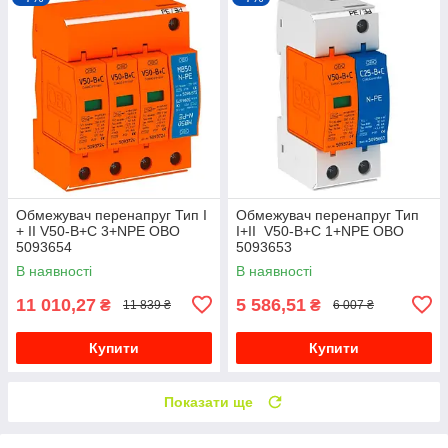
Обмежувач перенапруг Тип I
Обмежувач перенапруг Тип
+ II V50-B+C 3+NPE OBO
I+II V50-B+C 1+NPE OBO
5093654
5093653
В наявності
В наявності
11 010,27
5 586,51
₴
₴
11 839 ₴
6 007 ₴
Купити
Купити
Показати ще