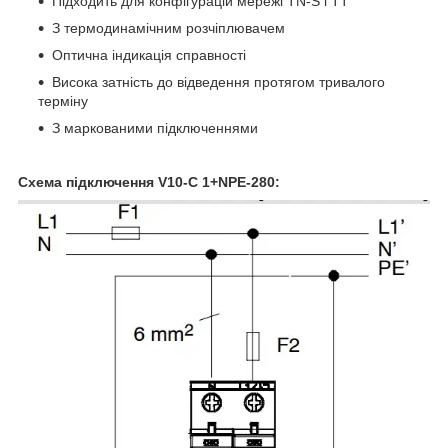
Підходить для конфігурацій мережі TN-S і TT
З термодинамічним розчіплювачем
Оптична індикація справності
Висока затність до відведення протягом тривалого
терміну
З маркованими підключеннями
Схема підключення V10-C 1+NPE-280: