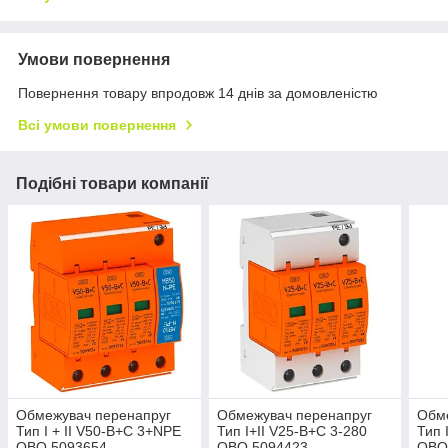
Умови повернення
Повернення товару впродовж 14 днів за домовленістю
Всі умови повернення
Подібні товари компанії
Обмежувач перенапруг
Обмежувач перенапруг
Обм
Тип I + II V50-B+C 3+NPE
Тип I+II V25-B+C 3-280
Тип 
OBO 5093654
OBO 5094423
OBO