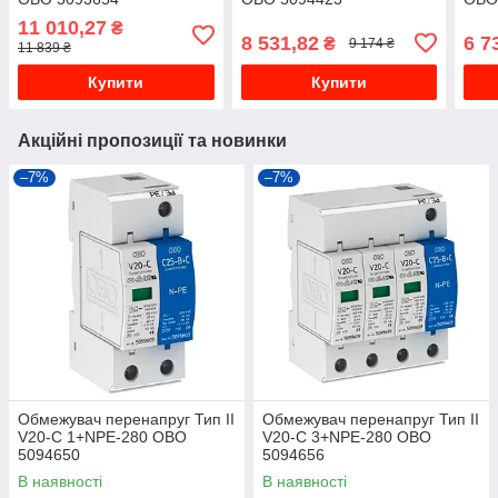
11 010,27
₴
8 531,82
6 7
₴
9 174 ₴
11 839 ₴
Купити
Купити
Акційні пропозиції та новинки
–7%
–7%
Обмежувач перенапруг Тип II
Обмежувач перенапруг Тип II
V20-C 1+NPE-280 OBO
V20-C 3+NPE-280 OBO
5094650
5094656
В наявності
В наявності