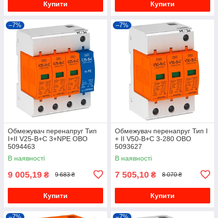
Купити
Купити
–7%
–7%
Обмежувач перенапруг Тип
Обмежувач перенапруг Тип I
I+II V25-B+C 3+NPE OBO
+ II V50-B+C 3-280 OBO
5094463
5093627
В наявності
В наявності
9 005,19
7 505,10
₴
₴
9 683 ₴
8 070 ₴
Купити
Купити
–7%
–7%