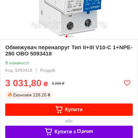
Обмежувач перенапруг Тип II+III V10-C 1+NPE-
280 OBO 5093418
В наявності
Код: 5093418
Роздріб
3 031,80
₴
3 260 ₴
Економія
228.20 ₴
Купити
або
Купити з