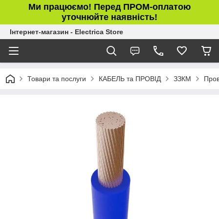
Ми працюємо! Перед ПРОМ-оплатою
уточнюйте наявність!
Інтернет-магазин - Electrica Store
Товари та послуги
КАБЕЛЬ та ПРОВІД
ЗЗКМ
Пров