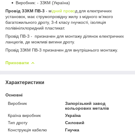
Виробник: - ЗЗКМ (Україна)
Провід ЗЗКМ ПВ-3
- м
ідний прово
д для електричних
установок, має струмопровідну жилу з мідного м’якого
багатожильного дроту, 3-4 класу гнучкості, ізоляція
полівінілхлоридний пластикат.
Провід ПВ-3 - призначен для монтажу ділянок електричних
ланцюгів, де можливі вигини дроту.
Провід ЗЗКМ ПВ-3 призначен для внутрішнього монтажу.
Приховати
Характеристики
Основні
Виробник
Запорізький завод
кольорових металів
Країна виробник
Україна
Тип дроту
Силовий
Конструкція кабелю
Гнучка