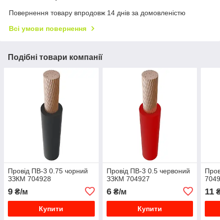
Повернення товару впродовж 14 днів за домовленістю
Всі умови повернення
Подібні товари компанії
Провід ПВ-3 0.75 чорний
Провід ПВ-3 0.5 червоний
Пров
ЗЗКМ 704928
ЗЗКМ 704927
704
9
6
11
₴/м
₴/м
₴
Купити
Купити