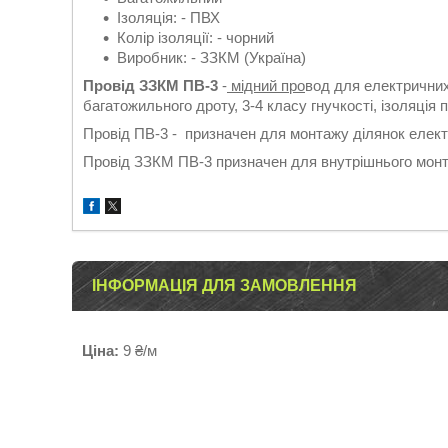
Ізоляція: - ПВХ
Колір ізоляції: - чорний
Виробник: - ЗЗКМ (Україна)
Провід ЗЗКМ ПВ-3
-
мідний про
вод для електричних
багатожильного дроту, 3-4 класу гнучкості, ізоляція 
Провід ПВ-3 - призначен для монтажу ділянок елект
Провід ЗЗКМ ПВ-3 призначен для внутрішнього монт
ІНФОРМАЦІЯ ДЛЯ ЗАМОВЛЕННЯ
Ціна:
9 ₴/м