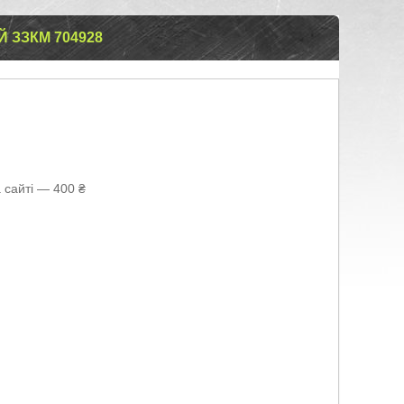
Й ЗЗКМ 704928
 сайті — 400 ₴