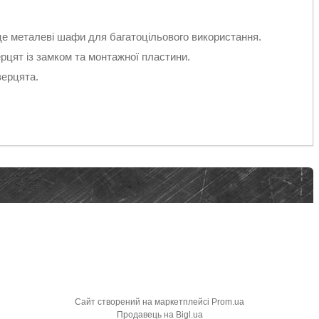
це металеві шафи для багатоцільового використання.
цят із замком та монтажної пластини.
верцята.
Сайт створений на маркетплейсі
Prom.ua
Продавець на Bigl.ua