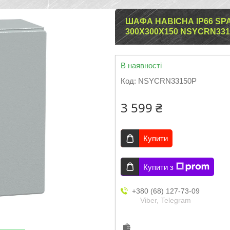
ШАФА НАВІСНА IP66 SP
300X300X150 NSYCRN331
В наявності
Код:
NSYCRN33150P
3 599 ₴
Купити
Купити з
+380 (68) 127-73-09
Viber, Telegram