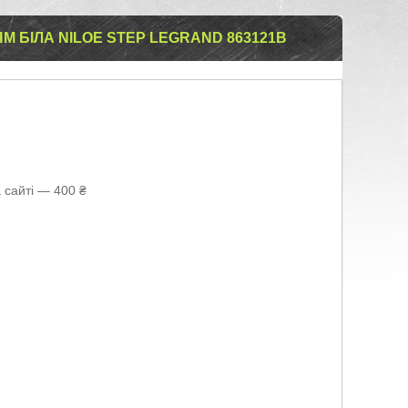
М БІЛА NILOE STEP LEGRAND 863121B
 сайті — 400 ₴