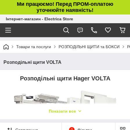
Ми працюємо! Перед ПРОМ-оплатою
уточнюйте наявність!
Інтернет-магазин - Electrica Store
Товари та послуги
РОЗПОДІЛЬНІ ЩИТИ та БОКСИ
Р
Розподільні щити VOLTA
Розподільні щити Hager VOLTA
Показати все
Сортування
0
Фільтри