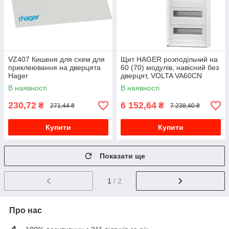
VZ407 Кишеня для схем для
Щит HAGER розподільчий на
приклеювання на дверцята
60 (70) модулів, навісний без
Hager
дверцят, VOLTA VA60CN
В наявності
В наявності
230,72
6 152,64
₴
₴
271,44 ₴
7 238,40 ₴
Купити
Купити
Показати ще
1
/ 2
Про нас