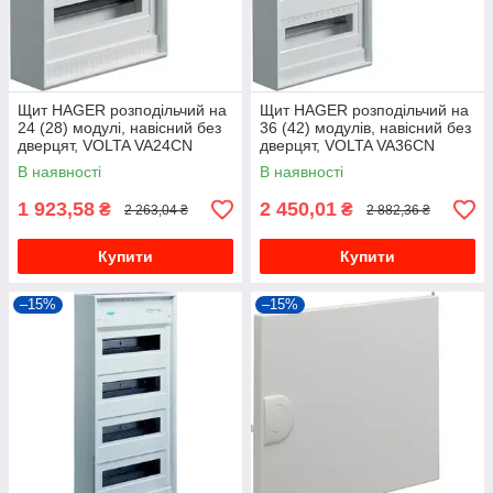
Щит HAGER розподільчий на
Щит HAGER розподільчий на
24 (28) модулі, навісний без
36 (42) модулів, навісний без
дверцят, VOLTA VA24CN
дверцят, VOLTA VA36CN
В наявності
В наявності
1 923,58
2 450,01
₴
₴
2 263,04 ₴
2 882,36 ₴
Купити
Купити
–15%
–15%