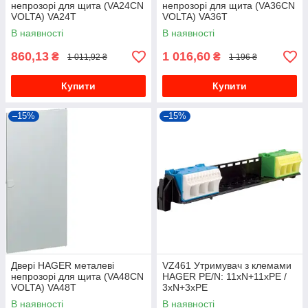
непрозорі для щита (VA24CN
непрозорі для щита (VA36CN
VOLTA) VA24T
VOLTA) VA36T
В наявності
В наявності
860,13
1 016,60
₴
₴
1 011,92 ₴
1 196 ₴
Купити
Купити
–15%
–15%
Двері HAGER металеві
VZ461 Утримувач з клемами
непрозорі для щита (VA48CN
HAGER PE/N: 11xN+11xPE /
VOLTA) VA48T
3xN+3xPE
В наявності
В наявності