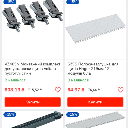
–15%
–15%
VZ405N Монтажний комплект
S35S Полоса-заглушка для
для установки щитів Volta в
щитів Hager 219мм 12
пустотілі стіни
модулів біла
В наявності
В наявності
608,19
64,97
₴
₴
715,52 ₴
76,44 ₴
Купити
Купити
–15%
–15%