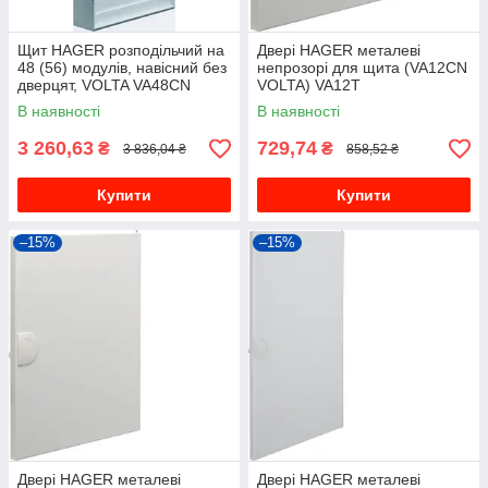
Щит HAGER розподільчий на
Двері HAGER металеві
48 (56) модулів, навісний без
непрозорі для щита (VA12CN
дверцят, VOLTA VA48CN
VOLTA) VA12T
В наявності
В наявності
3 260,63
729,74
₴
₴
3 836,04 ₴
858,52 ₴
Купити
Купити
–15%
–15%
Двері HAGER металеві
Двері HAGER металеві