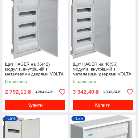
Щит HAGER на 36(42)
Щит HAGER на 48(56)
модулів, внутрішній з
модулів, внутрішній з
металевими дверями VOLTA
металевими дверями VOLTA
VU36UA
VU48UA
В наявності
В наявності
2 792,11
3 342,40
₴
₴
3 284,84 ₴
3 932,24 ₴
Купити
Купити
–15%
–15%