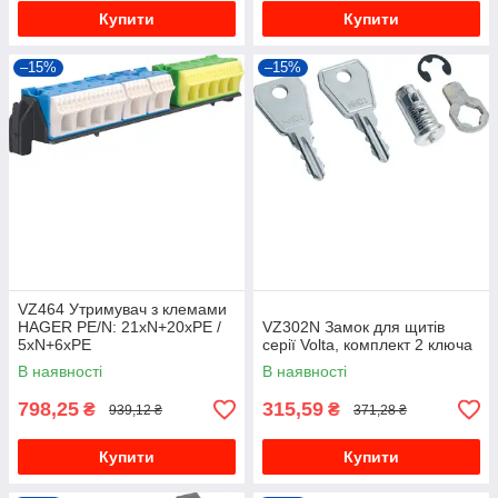
Купити
Купити
–15%
–15%
VZ464 Утримувач з клемами
HAGER PE/N: 21xN+20xPE /
VZ302N Замок для щитів
5xN+6xPE
серії Volta, комплект 2 ключа
В наявності
В наявності
798,25
315,59
₴
₴
939,12 ₴
371,28 ₴
Купити
Купити