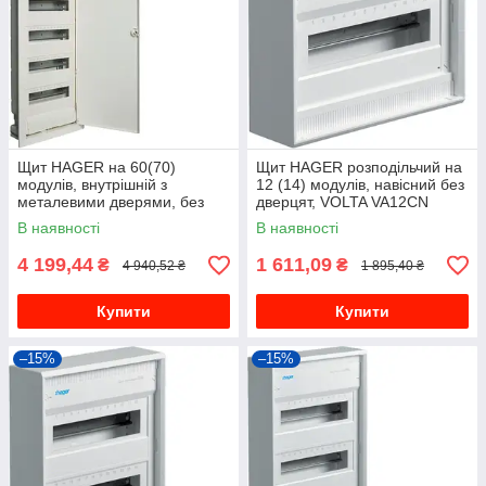
Щит HAGER на 60(70)
Щит HAGER розподільчий на
модулів, внутрішній з
12 (14) модулів, навісний без
металевими дверями, без
дверцят, VOLTA VA12CN
клем, VOLTA VU60UA
В наявності
В наявності
4 199,44
1 611,09
₴
₴
4 940,52 ₴
1 895,40 ₴
Купити
Купити
–15%
–15%