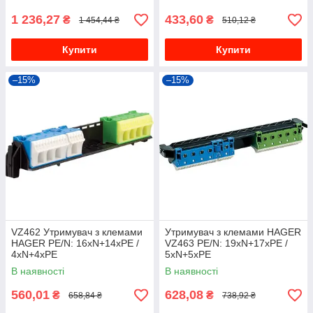
1 236,27
433,60
₴
₴
1 454,44 ₴
510,12 ₴
Купити
Купити
–15%
–15%
VZ462 Утримувач з клемами
Утримувач з клемами HAGER
HAGER PE/N: 16xN+14xPE /
VZ463 PE/N: 19xN+17xPE /
4xN+4xPE
5xN+5xPE
В наявності
В наявності
560,01
628,08
₴
₴
658,84 ₴
738,92 ₴