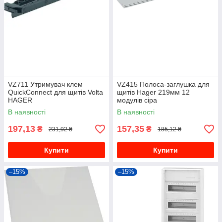
VZ711 Утримувач клем
VZ415 Полоса-заглушка для
QuickConnect для щитів Volta
щитів Hager 219мм 12
HAGER
модулів сіра
В наявності
В наявності
197,13
157,35
₴
₴
231,92 ₴
185,12 ₴
Купити
Купити
–15%
–15%