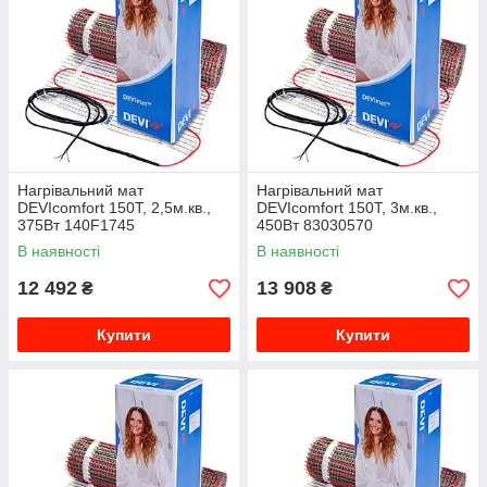
Нагрівальний мат
Нагрівальний мат
DEVIcomfort 150T, 2,5м.кв.,
DEVIcomfort 150T, 3м.кв.,
375Вт 140F1745
450Вт 83030570
В наявності
В наявності
12 492
13 908
₴
₴
Купити
Купити