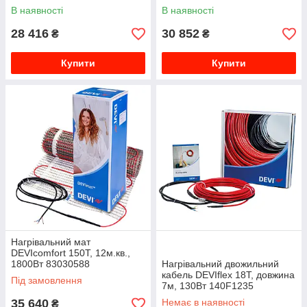
В наявності
В наявності
28 416
30 852
₴
₴
Купити
Купити
Нагрівальний мат
DEVIcomfort 150T, 12м.кв.,
1800Вт 83030588
Нагрівальний двожильний
кабель DEVIflex 18T, довжина
Під замовлення
7м, 130Вт 140F1235
35 640
Немає в наявності
₴