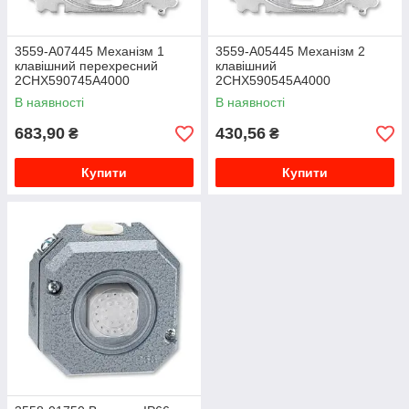
3559-A07445 Механізм 1
3559-A05445 Механізм 2
клавішний перехресний
клавішний
2CHX590745A4000
2CHX590545A4000
В наявності
В наявності
683,90
430,56
₴
₴
Купити
Купити