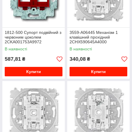
1812-500 Супорт подвійний з
3559-A06445 Механізм 1
червоним цоколем
клавішний прохідний
2CKA001753A9972
2CHX590645A4000
В наявності
В наявності
587,81
340,08
₴
₴
Купити
Купити