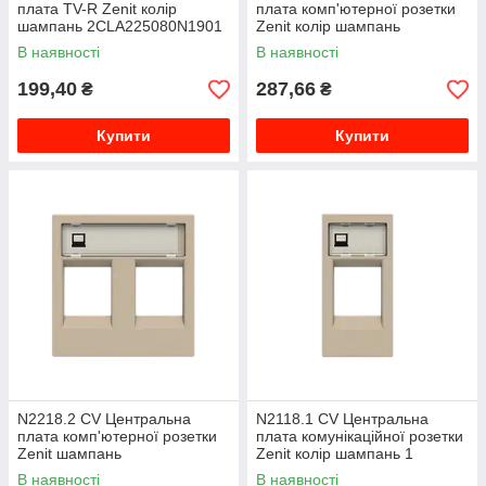
плата TV-R Zenit колір
плата комп'ютерної розетки
шампань 2CLA225080N1901
Zenit колір шампань
2CLA221810N1901
В наявності
В наявності
199,40
287,66
₴
₴
Купити
Купити
N2218.2 CV Центральна
N2118.1 CV Центральна
плата комп'ютерної розетки
плата комунікаційної розетки
Zenit шампань
Zenit колір шампань 1
2CLA221820N1901
модуль 2CLA211810N1901
В наявності
В наявності