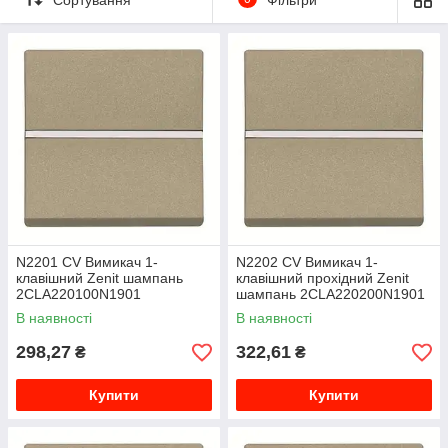
N2201 CV Вимикач 1-
N2202 CV Вимикач 1-
клавішний Zenit шампань
клавішний прохідний Zenit
2CLA220100N1901
шампань 2CLA220200N1901
В наявності
В наявності
298,27
322,61
₴
₴
УВАГА! Цей колір знят з виробництва!
Перед замовленням уточнюйте
Купити
Купити
наявність!