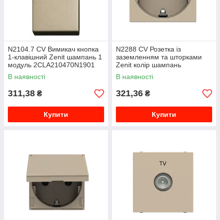
N2104.7 CV Вимикач кнопка
N2288 CV Розетка із
1-клавішний Zenit шампань 1
заземленням та шторками
модуль 2CLA210470N1901
Zenit колір шампань
2CLA228800N1901
В наявності
В наявності
311,38
321,36
₴
₴
Купити
Купити