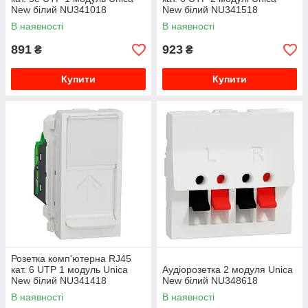
New білий NU341018
New білий NU341518
В наявності
В наявності
891
923
₴
₴
Купити
Купити
Розетка комп'ютерна RJ45
кат. 6 UTP 1 модуль Unica
Аудіорозетка 2 модуля Unica
New білий NU341418
New білий NU348618
В наявності
В наявності