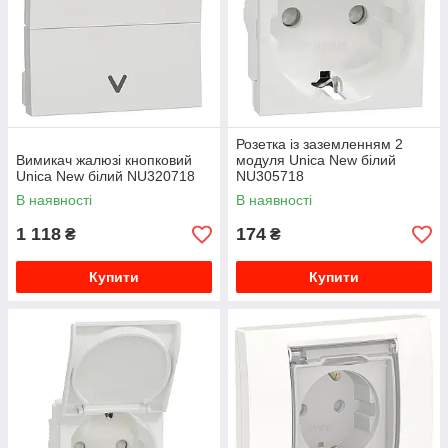
Розетка із заземленням 2
Вимикач жалюзі кнопковий
модуля Unica New білий
Unica New білий NU320718
NU305718
В наявності
В наявності
1 118
174
₴
₴
Купити
Купити