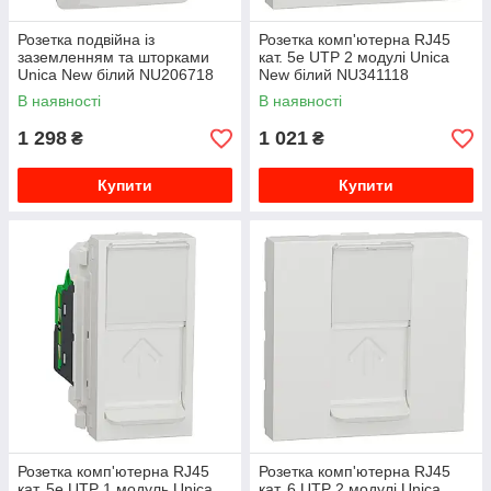
Розетка подвійна із
Розетка комп'ютерна RJ45
заземленням та шторками
кат. 5е UTP 2 модулі Unica
Unica New білий NU206718
New білий NU341118
В наявності
В наявності
1 298
1 021
₴
₴
Купити
Купити
Розетка комп'ютерна RJ45
Розетка комп'ютерна RJ45
кат. 5е UTP 1 модуль Unica
кат. 6 UTP 2 модулі Unica