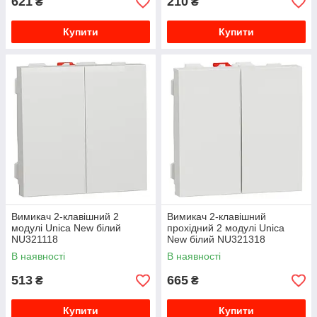
621
210
₴
₴
Купити
Купити
Вимикач 2-клавішний 2
Вимикач 2-клавішний
модулі Unica New білий
прохідний 2 модулі Unica
NU321118
New білий NU321318
В наявності
В наявності
513
665
₴
₴
Купити
Купити