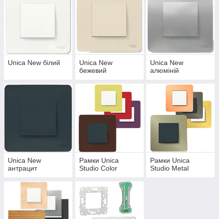
Unica New білий
Unica New
Unica New
бежевий
алюміній
Сучасні тренди дизайну втілені у оновленому дизайні
Unica New.
Unica New
Рамки Unica
Рамки Unica
Unica New Studio та Unica New Pure – яскраві
антрацит
Studio Color
Studio Metal
кольори, нові матеріали та текстури, які підійдуть будь-
якому інтер'єру.
Ідеальне рішення для забезпечення комфорту в офісі
та будинку, готелі та ресторані.