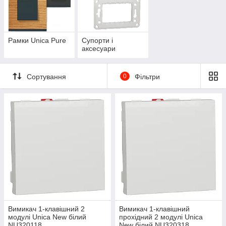
Рамки Unica Pure
Супорти і
аксесуари
Сортування
0
Фільтри
Вимикач 1-клавішний 2
Вимикач 1-клавішний
модулі Unica New білий
прохідний 2 модулі Unica
NU320118
New білий NU320318