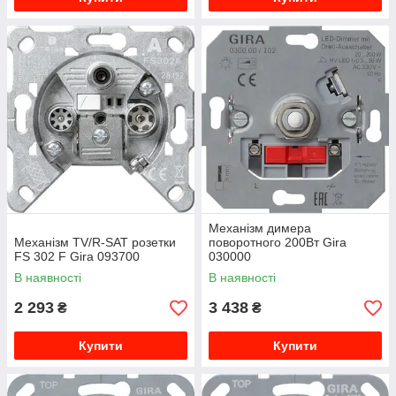
Механізм димера
Механізм TV/R-SAT розетки
поворотного 200Вт Gira
FS 302 F Gira 093700
030000
В наявності
В наявності
2 293
3 438
₴
₴
Купити
Купити