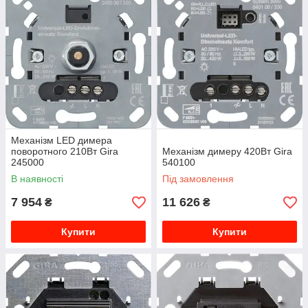
Механізм LED димера
поворотного 210Вт Gira
Механізм димеру 420Вт Gira
245000
540100
В наявності
Під замовлення
7 954
11 626
₴
₴
Купити
Купити