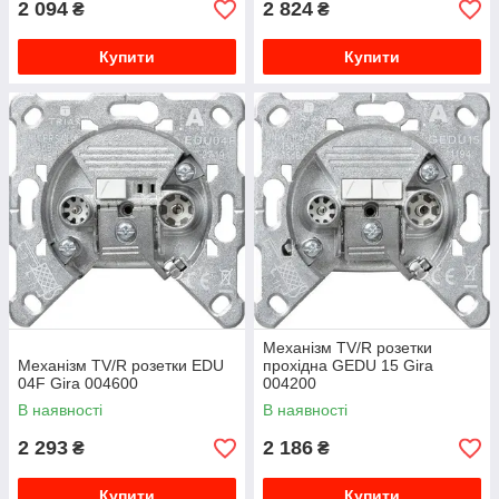
2 094
2 824
₴
₴
Купити
Купити
Механізм TV/R розетки
Механізм TV/R розетки EDU
прохідна GEDU 15 Gira
04F Gira 004600
004200
В наявності
В наявності
2 293
2 186
₴
₴
Купити
Купити