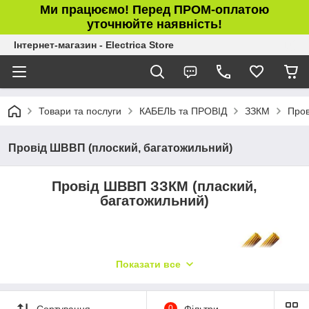
Ми працюємо! Перед ПРОМ-оплатою
уточнюйте наявність!
Інтернет-магазин - Electrica Store
Товари та послуги
КАБЕЛЬ та ПРОВІД
ЗЗКМ
Пров
Провiд ШВВП (плоский, багатожильний)
Провід ШВВП ЗЗКМ (плаский,
багатожильний)
Показати все
Сортування
0
Фільтри