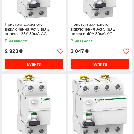
Пристрій захисного
Пристрій захисного
відключення Acti9 iID 2
відключення Acti9 iID 2
полюса 25A 30мА AC
полюси 40A 30мА AC
A9R41225
A9R41240
В наявності
В наявності
2 923
3 047
₴
₴
Купити
Купити