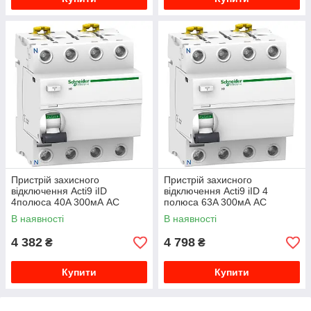
Пристрій захисного
Пристрій захисного
відключення Acti9 iID
відключення Acti9 iID 4
4полюса 40A 300мА AC
полюса 63A 300мА AC
A9R44440
A9R44463
В наявності
В наявності
4 382
4 798
₴
₴
Купити
Купити