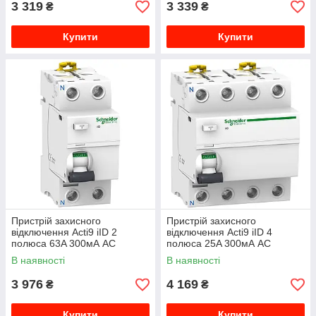
3 319
3 339
₴
₴
Купити
Купити
Пристрій захисного
Пристрій захисного
відключення Acti9 iID 2
відключення Acti9 iID 4
полюса 63A 300мА AC
полюса 25A 300мА AC
A9R44263
A9R44425
В наявності
В наявності
3 976
4 169
₴
₴
Купити
Купити