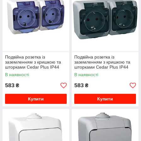
Подвійна розетка із
Подвійна розетка із
заземленням з кришкою та
заземленням з кришкою та
шторками Cedar Plus IP44
шторками Cedar Plus IP44
білий WDE000525
сірий WDE000625
В наявності
В наявності
583
583
₴
₴
Купити
Купити