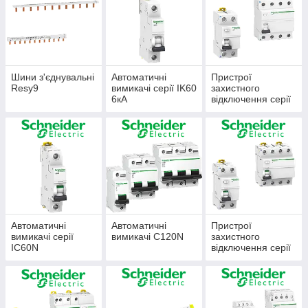
Шини з'єднувальні
Автоматичні
Пристрої
Resy9
вимикачі серії IK60
захистного
6кА
відключення серії
iID K
Автоматичні
Автоматичні
Пристрої
вимикачі серії
вимикачі C120N
захистного
IC60N
відключення серії
iID Acti9