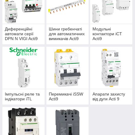
Диференційні
Шини гребенчаті
Модульні
автомати серії
для автоматичних
контактори iCT
DPN N VIGI Acti9
вимикачів Acti9
Acti9
Імпульсні реле та
Перемикачі iSSW
Апарати захисту
індікатори iTL
Acti9
від дуги Acti 9