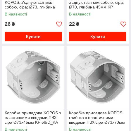
KOPOS, з'єднуються між
з'єднуються між собою, сіра;
собою, сіра; Ø73, глибина
Ø70, глибина 45мм KP
66мм KPR 68_KA
67/3_KA
В наявності
В наявності
26
22
₴
₴
Купити
Купити
Коробка приладова KOPOS з
Коробка приладова KOPOS
еластичними вводами ПВХ
глибока з еластичними
сіра Ø73х45мм KP 68/D_KA
вводами ПВХ сіра Ø73х70мм
KPR 68/D_KA
В наявності
В наявності