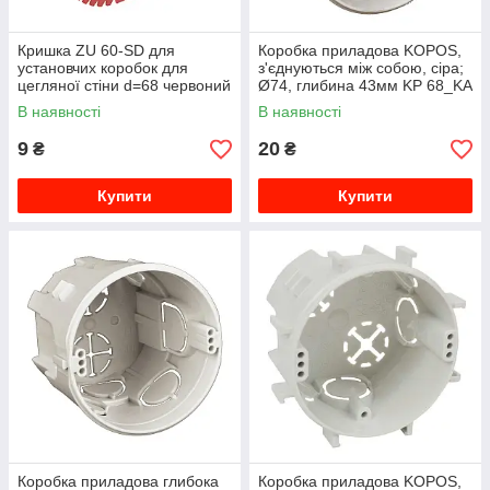
Кришка ZU 60-SD для
Коробка приладова KOPOS,
установчих коробок для
з'єднуються між собою, сіра;
цегляної стіни d=68 червоний
Ø74, глибина 43мм KP 68_KA
OBO 2003760
В наявності
В наявності
9
20
₴
₴
Купити
Купити
Коробка приладова глибока
Коробка приладова KOPOS,