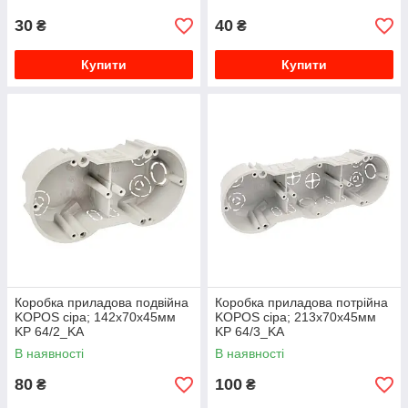
30
40
₴
₴
Купити
Купити
Коробка приладова подвійна
Коробка приладова потрійна
KOPOS сіра; 142х70х45мм
KOPOS сіра; 213х70х45мм
KP 64/2_KA
KP 64/3_KA
В наявності
В наявності
80
100
₴
₴