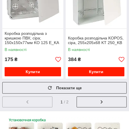
Коробка розподільча з
кришкою ПВХ; сіра;
Коробка розподільча KOPOS,
150х150х77мм KO 125 E_KA
сіра, 255х205х68 KT 250_KB
В наявності
В наявності
175
384
₴
₴
Купити
Купити
Показати ще
1
/ 2