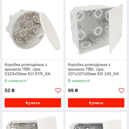
Коробка розподільча з
Коробка розподільча з
кришкою ПВХ; сіра;
кришкою ПВХ; сіра;
D103х50мм KO 97/5_KA
107х107х50мм KO 100_KA
В наявності
В наявності
52
99
₴
₴
Купити
Купити