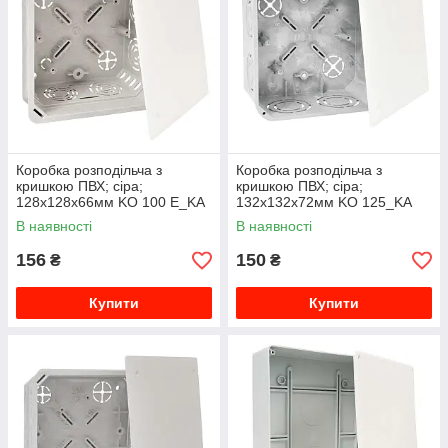
Коробка розподільча з
Коробка розподільча з
кришкою ПВХ; сіра;
кришкою ПВХ; сіра;
128х128х66мм KO 100 E_KA
132х132х72мм KO 125_KA
В наявності
В наявності
156
150
₴
₴
Купити
Купити