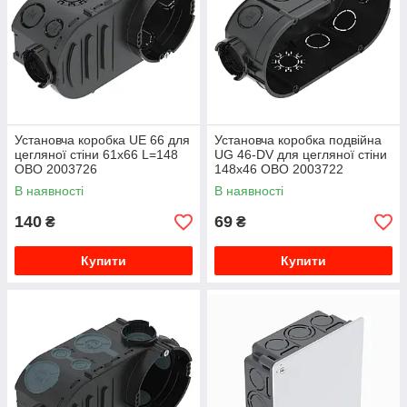
Установча коробка UE 66 для
Установча коробка подвійна
цегляної стіни 61х66 L=148
UG 46-DV для цегляної стіни
OBO 2003726
148х46 OBO 2003722
В наявності
В наявності
140
69
₴
₴
Купити
Купити