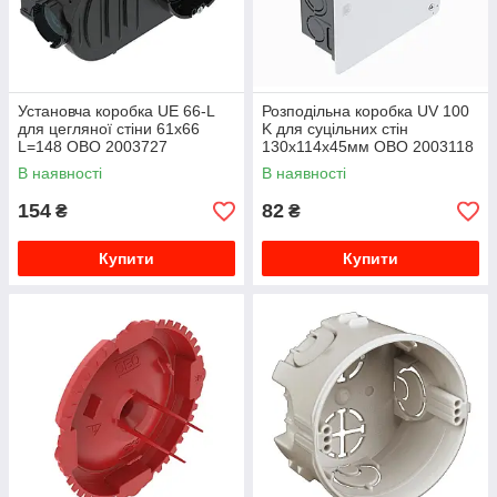
Установча коробка UE 66-L
Розподільна коробка UV 100
для цегляної стіни 61х66
K для суцільних стін
L=148 OBO 2003727
130х114х45мм OBO 2003118
В наявності
В наявності
154
82
₴
₴
Купити
Купити